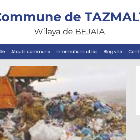
Commune de TAZMAL
Wilaya de BEJAIA
lle
Atouts commune
Informations utiles
Blog ville
Cont