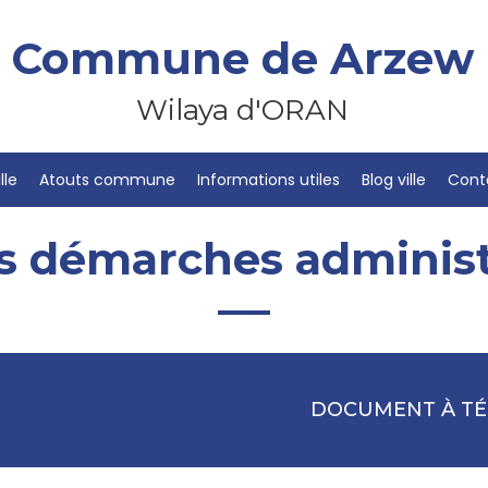
Commune de Arzew
Wilaya d'ORAN
lle
Atouts commune
Informations utiles
Blog ville
Cont
s démarches administ
DOCUMENT À T